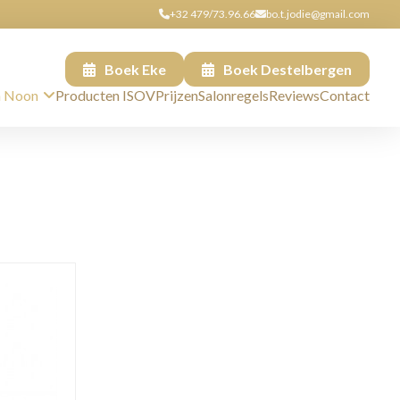
+32 479/73.96.66
bo.t.jodie@gmail.com
Boek Eke
Boek Destelbergen
n Noon
Producten ISOV
Prijzen
Salonregels
Reviews
Contact