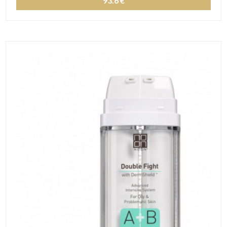
93.6 €