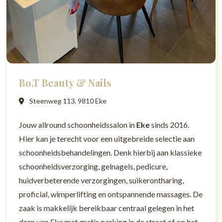
Bo.T Beauty & Nails
Steenweg 113, 9810 Eke
Jouw allround schoonheidssalon in
Eke
sinds 2016.
Hier kan je terecht voor een uitgebreide selectie aan
schoonheidsbehandelingen. Denk hierbij aan klassieke
schoonheidsverzorging, gelnagels, pedicure,
huidverbeterende verzorgingen, suikerontharing,
proficial, wimperlifting en ontspannende massages. De
zaak is makkelijk bereikbaar centraal gelegen in het
dorp van Eke met gratis parking in de straat of op het